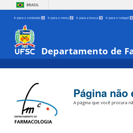
BRASIL
Ir para o conteúdo
1
Ir para o menu
2
Ir para a busca
3
Ir para o rodapé
4
Departamento de F
Página não 
A página que você procura nã