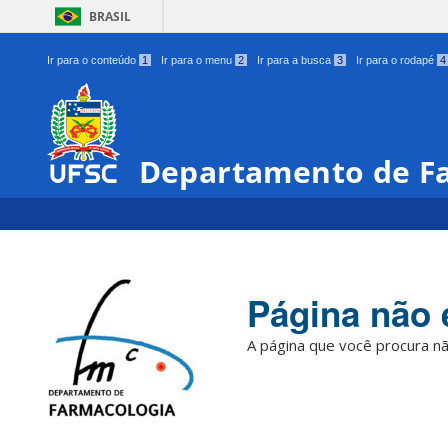
BRASIL
Ir para o conteúdo
1
Ir para o menu
2
Ir para a busca
3
Ir para o rodapé
4
Departamento de F
Página não 
A página que você procura nã