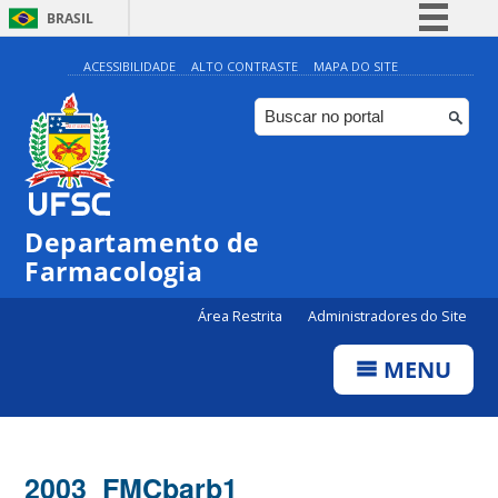
BRASIL
Simplifique!
ACESSIBILIDADE
ALTO CONTRASTE
MAPA DO SITE
Comunica BR
Participe
Acesso à informação
Legislação
Departamento de
Canais
Farmacologia
Área Restrita
Administradores do Site
MENU
2003_FMCbarb1