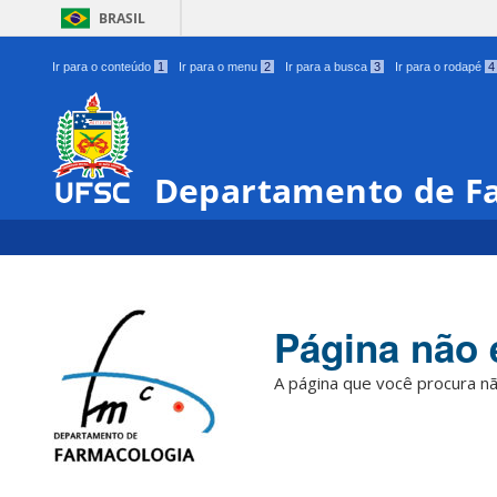
BRASIL
Ir para o conteúdo
1
Ir para o menu
2
Ir para a busca
3
Ir para o rodapé
4
Departamento de F
Página não 
A página que você procura nã