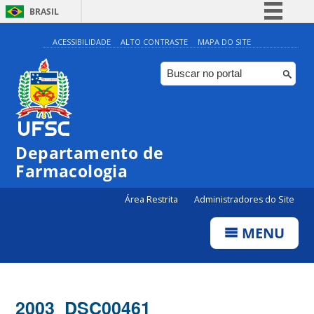
BRASIL
Simplifique!
ACESSIBILIDADE
ALTO CONTRASTE
MAPA DO SITE
Comunica BR
Participe
Acesso à informação
Legislação
Departamento de
Canais
Farmacologia
Área Restrita
Administradores do Site
MENU
2003_DSC00461